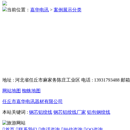
当前位置：
嘉华电讯
>
案例展示分类
地址 : 河北省任丘市麻家务陈庄工业区
电话 : 13931793488
邮箱 
网站地图
蜘蛛地图
任丘市嘉华电讯器材有限公司
本站关键词 :
钢芯铝绞线
钢芯铝绞线厂家
铝包钢绞线

首页

联系我们

电话咨询

短信咨询

QQ咨询