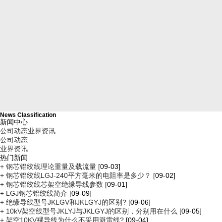
产品中心
解决方案
技术支持
新闻资讯
News Classification
新闻中心
公司动态
业界资讯
公司简介
公司动态
业界资讯
热门新闻
+ 钢芯铝绞线理论重量及载流量
[09-03]
联系我们
+ 钢芯铝绞线LGJ-240平方毫米的电阻率是多少？
[09-02]
+ 钢芯铝绞线芯架空绝缘导线参数
[09-01]
+ LGJ钢芯铝绞线简介
[09-09]
+ 绝缘导线型号JKLGV和JKLGYJ的区别?
[09-06]
+ 10kV架空线型号JKLYJ与JKLGYJ的区别，分别用在什么
[09-05]
+ 架空10KV裸导线为什么不采用避雷线?
[09-04]