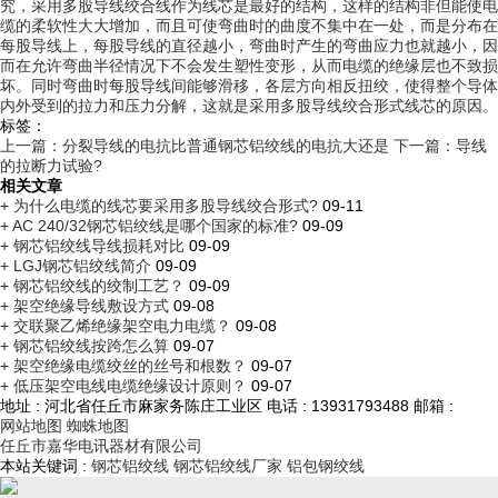
究，采用多股导线绞合线作为线芯是最好的结构，这样的结构非但能使电
缆的柔软性大大增加，而且可使弯曲时的曲度不集中在一处，而是分布在
每股导线上，每股导线的直径越小，弯曲时产生的弯曲应力也就越小，因
而在允许弯曲半径情况下不会发生塑性变形，从而电缆的绝缘层也不致损
坏。同时弯曲时每股导线间能够滑移，各层方向相反扭绞，使得整个导体
内外受到的拉力和压力分解，这就是采用多股导线绞合形式线芯的原因。
标签：
上一篇：分裂导线的电抗比普通钢芯铝绞线的电抗大还是
下一篇：导线
的拉断力试验?
相关文章
+ 为什么电缆的线芯要采用多股导线绞合形式?
09-11
+ AC 240/32钢芯铝绞线是哪个国家的标准?
09-09
+ 钢芯铝绞线导线损耗对比
09-09
+ LGJ钢芯铝绞线简介
09-09
+ 钢芯铝绞线的绞制工艺？
09-09
+ 架空绝缘导线敷设方式
09-08
+ 交联聚乙烯绝缘架空电力电缆？
09-08
+ 钢芯铝绞线按跨怎么算
09-07
+ 架空绝缘电缆绞丝的丝号和根数？
09-07
+ 低压架空电线电缆绝缘设计原则？
09-07
地址 : 河北省任丘市麻家务陈庄工业区
电话 : 13931793488
邮箱 :
网站地图
蜘蛛地图
任丘市嘉华电讯器材有限公司
本站关键词 :
钢芯铝绞线
钢芯铝绞线厂家
铝包钢绞线