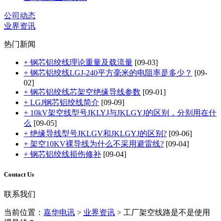
公司动态
业界资讯
热门新闻
+ 钢芯铝绞线理论重量及载流量
[09-03]
+ 钢芯铝绞线LGJ-240平方毫米的电阻率是多少？
[09-
02]
+ 钢芯铝绞线芯架空绝缘导线参数
[09-01]
+ LGJ钢芯铝绞线简介
[09-09]
+ 10kV架空线型号JKLYJ与JKLGYJ的区别，分别用在什
么
[09-05]
+ 绝缘导线型号JKLGV和JKLGYJ的区别?
[09-06]
+ 架空10KV裸导线为什么不采用避雷线?
[09-04]
+ 钢芯铝绞线损伤修补
[09-04]
Contact Us
联系我们
当前位置：
嘉华电讯
>
业界资讯
>
工厂架空线路是不是使用