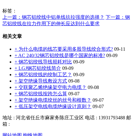
标签：
上一篇：钢芯铝绞线中铝单线抗拉强度的选择？
下一篇：钢
芯铝绞线在拉力作用下的伸长应达到什么要求
相关文章
+ 为什么电缆的线芯要采用多股导线绞合形式?
09-11
+ AC 240/32钢芯铝绞线是哪个国家的标准?
09-09
+ 钢芯铝绞线导线损耗对比
09-09
+ LGJ钢芯铝绞线简介
09-09
+ 钢芯铝绞线的绞制工艺？
09-09
+ 架空绝缘导线敷设方式
09-08
+ 交联聚乙烯绝缘架空电力电缆？
09-08
+ 钢芯铝绞线按跨怎么算
09-07
+ 架空绝缘电缆绞丝的丝号和根数？
09-07
+ 低压架空电线电缆绝缘设计原则？
09-07
地址 : 河北省任丘市麻家务陈庄工业区
电话 : 13931793488
邮
箱 :
网站地图
蜘蛛地图